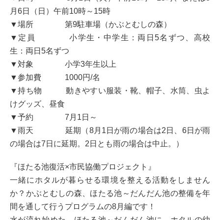
月6日（日）午前10時～15時
▼場所 第9駐車場（かぶとむしの森）
▼定員 小学生・中学生：両日5名ずつ、高校
生：両日5名ずつ
▼対象 小学3年生以上
▼参加費 1000円/名
▼持ち物 動きやすい服装・靴、帽子、水筒、虫よ
けグッズ、昼食
▼予約 7月1日～
▼雨天 延期（8月1日が雨の場合は2日、6日が雨
の場合は7日に延期。2日とも雨の場合は中止。）
『ほたる池復活×市民協働プロジェクト』
一緒にホタルが暮らせる環境を整える活動をしません
か？かぶとむしの森、ほたる池～だんだん池の整備を年
間を通して行うプログラムの8月編です！
水が流れ始めた、ほたる池～だんだん池に、ホタルの幼