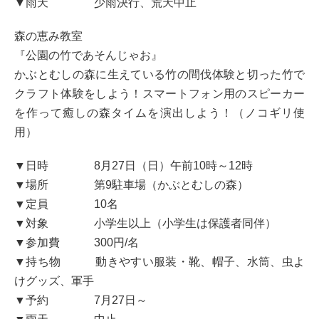
▼雨天 少雨決行、荒天中止
森の恵み教室
『公園の竹であそんじゃお』
かぶとむしの森に生えている竹の間伐体験と切った竹で
クラフト体験をしよう！スマートフォン用のスピーカー
を作って癒しの森タイムを演出しよう！（ノコギリ使
用）
▼日時 8月27日（日）午前10時～12時
▼場所 第9駐車場（かぶとむしの森）
▼定員 10名
▼対象 小学生以上（小学生は保護者同伴）
▼参加費 300円/名
▼持ち物 動きやすい服装・靴、帽子、水筒、虫よ
けグッズ、軍手
▼予約 7月27日～